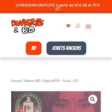
LIVRAISON GRATUITE à partir de 50 € (B) et 70 €
(F)
BD
Jouets anciens
Accueil
/
Albums BD
/ Alpha N°09 – Scala – EO