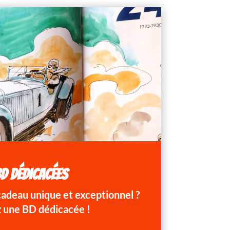
D DÉDICACÉES
 cadeau unique et exceptionnel ?
 une BD dédicacée !