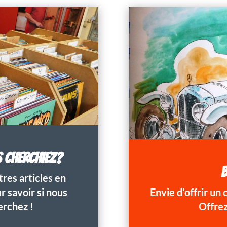
S CHERCHIEZ?
B
res articles en
 savoir si nous
Envie d’offrir un
erchez !
Offrez