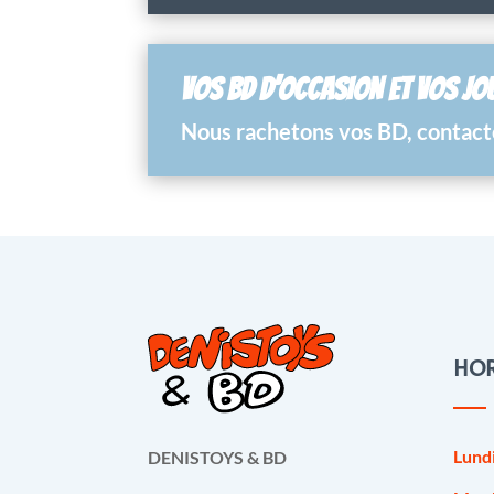
VOS BD D’OCCASION ET VOS JO
Nous rachetons vos BD, contacte
HOR
Lund
DENISTOYS & BD