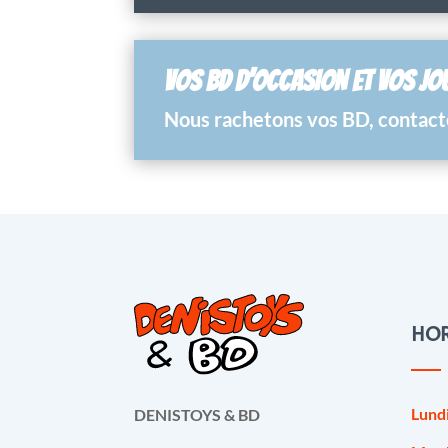
VOS BD D’OCCASION ET VOS JO
Nous rachetons vos BD, contacte
HOR
Lund
DENISTOYS & BD