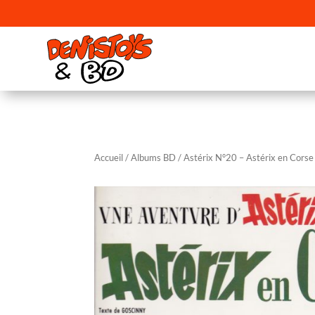
Accueil
/
Albums BD
/ Astérix N°20 – Astérix en Corse