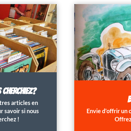
S CHERCHIEZ?
B
res articles en
 savoir si nous
Envie d’offrir un
erchez !
Offrez