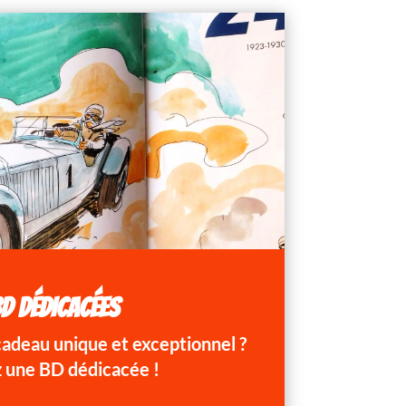
D DÉDICACÉES
 cadeau unique et exceptionnel ?
 une BD dédicacée !