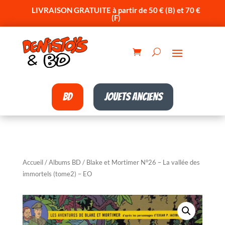
LIVRAISON GRATUITE à partir de 50 € (B) et 70 €
(F)
BD
Jouets anciens
Accueil
/
Albums BD
/ Blake et Mortimer N°26 – La vallée des
immortels (tome2) – EO