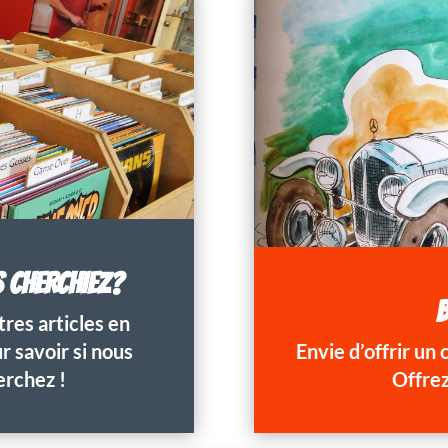
S CHERCHIEZ?
B
res articles en
 savoir si nous
Envie d’offrir un
erchez !
Offrez