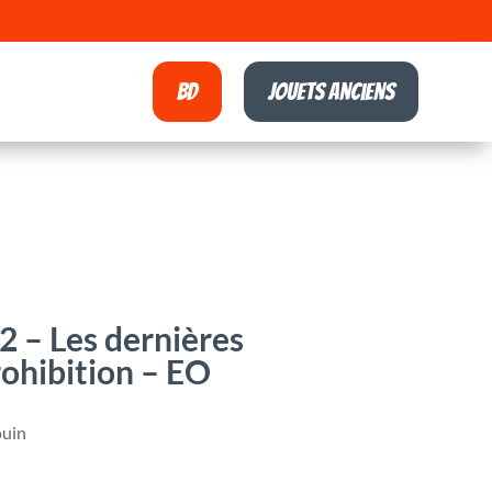
BD
Jouets anciens
 – Les dernières
rohibition – EO
ouin