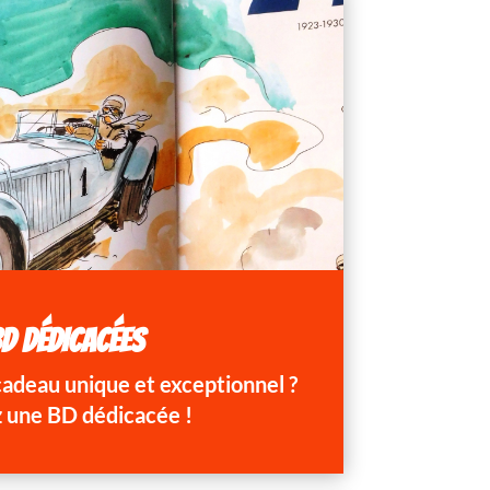
D DÉDICACÉES
 cadeau unique et exceptionnel ?
 une BD dédicacée !