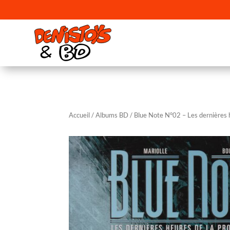
Accueil
/
Albums BD
/ Blue Note N°02 – Les dernières h