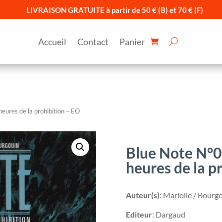
LIVRAISON GRATUITE à partir de 50 € (B) et 70 € (F)
Accueil
Contact
Panier
eures de la prohibition – EO
Blue Note N°02
heures de la p
Auteur(s)
: Mariolle / Bourg
Editeur
: Dargaud