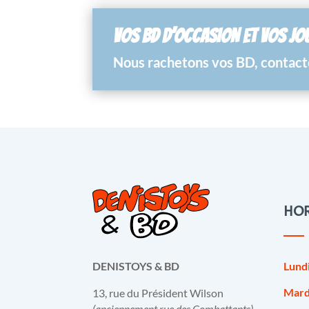
VOS BD D’OCCASION ET VOS JO
Nous rachetons vos BD, contacte
HOR
Lund
DENISTOYS & BD
Mard
13, rue du Président Wilson
(anciennement rue des Combattants)