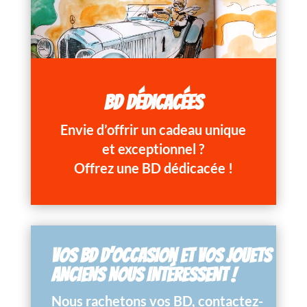
BD DÉDICACÉES
Envie d’offrir un cadeau unique
et exceptionnel ?
Offrez une BD dédicacée !
VOS BD D’OCCASION ET VOS JOUETS
ANCIENS NOUS INTÉRESSENT !
Nous rachetons vos BD, contactez-