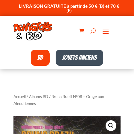
LIVRAISON GRATUITE à partir de 50 € (B) et 70 €
(F)
BD
Jouets anciens
Accueil
/
Albums BD
/ Bruno Brazil N°08 – Orage aux
Aleoutiennes