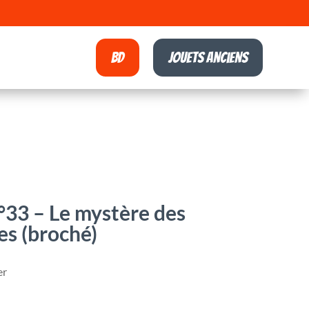
BD
Jouets anciens
33 – Le mystère des
es (broché)
er