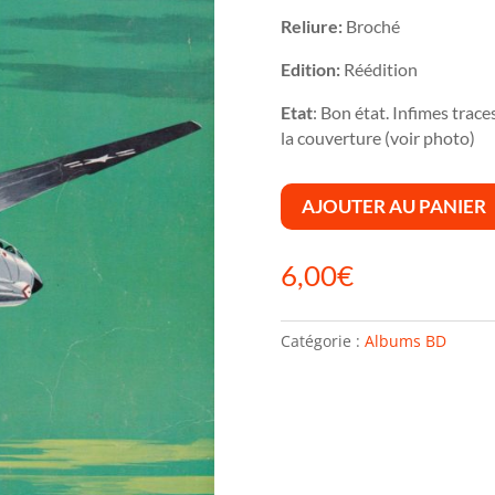
Reliure:
Broché
Edition:
Réédition
Etat
: Bon état. Infimes trace
la couverture (voir photo)
AJOUTER AU PANIER
6,00
€
Catégorie :
Albums BD