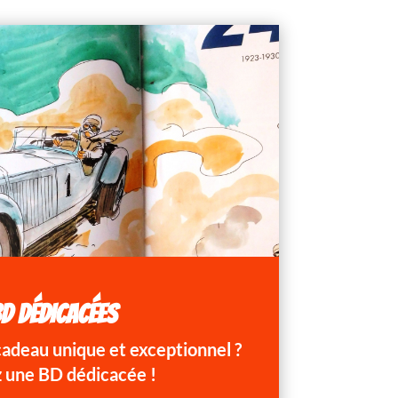
D DÉDICACÉES
 cadeau unique et exceptionnel ?
 une BD dédicacée !