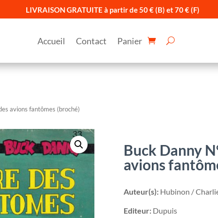
LIVRAISON GRATUITE à partir de 50 € (B) et 70 € (F)
Accueil
Contact
Panier
es avions fantômes (broché)
Buck Danny N°
avions fantôm
Auteur(s):
Hubinon / Charli
Editeur:
Dupuis