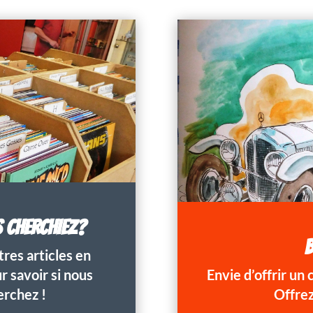
S CHERCHIEZ?
B
res articles en
 savoir si nous
Envie d’offrir un
erchez !
Offrez