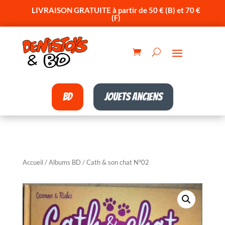
LIVRAISON GRATUITE à partir de 50 € (B) et 70 €
(F)
BD
Jouets anciens
Accueil
/
Albums BD
/ Cath & son chat N°02