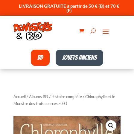
LIVRAISON GRATUITE à partir de 50 € (B) et 70 €
(F)
BD
Jouets anciens
Accueil
/
Albums BD
/
Histoire complète
/ Chlorophylle et le
Monstre des trois sources – EO