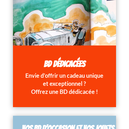
BD DÉDICACÉES
Envie d’offrir un cadeau unique
et exceptionnel ?
Offrez une BD dédicacée !
VOS BD D’OCCASION ET VOS JOUETS