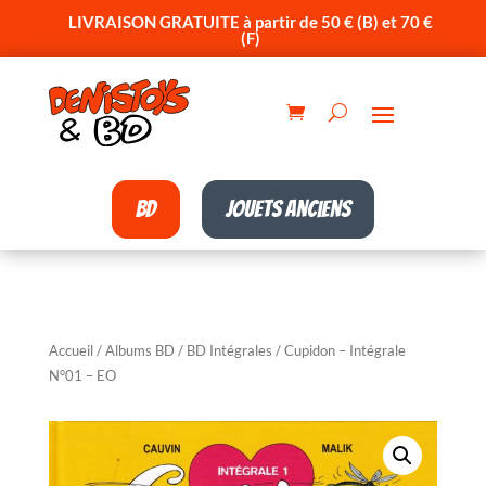
LIVRAISON GRATUITE à partir de 50 € (B) et 70 €
(F)
BD
Jouets anciens
Accueil
/
Albums BD
/
BD Intégrales
/ Cupidon – Intégrale
N°01 – EO