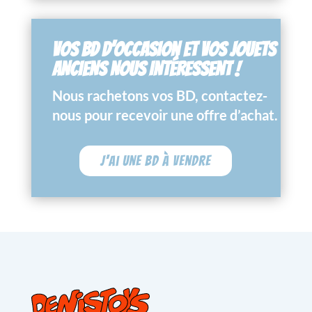
VOS BD D’OCCASION ET VOS JOUETS
ANCIENS NOUS INTÉRESSENT !
Nous rachetons vos BD, contactez-
nous pour recevoir une offre d’achat.
J'ai une BD à vendre