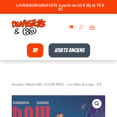
LIVRAISON GRATUITE à partir de 50 € (B) et 70 €
(F)
BD
Jouets anciens
Accueil
/
Albums BD
/ D.O.W. N°01 – Les Ailes du Loup – EO