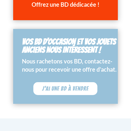
Offrez une BD dédicacée !
VOS BD D’OCCASION ET VOS JOUETS
ANCIENS NOUS INTÉRESSENT !
Nous rachetons vos BD, contactez-
nous pour recevoir une offre d’achat.
J'ai une BD à vendre