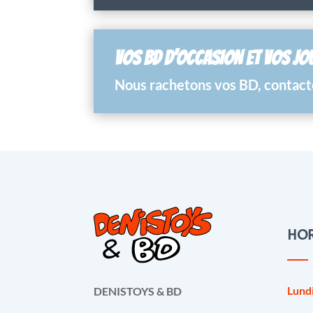
VOS BD D’OCCASION ET VOS JO
Nous rachetons vos BD, contacte
HOR
Lund
DENISTOYS & BD