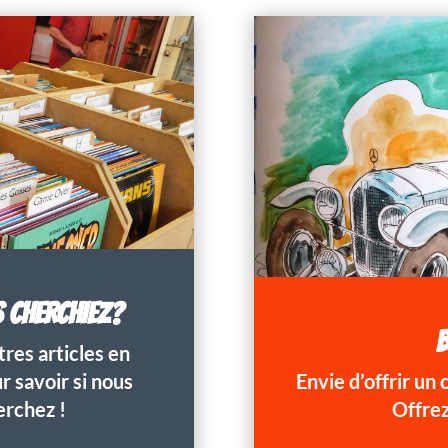
S CHERCHIEZ?
B
res articles en
 savoir si nous
Envie d’offrir un
erchez !
Offrez