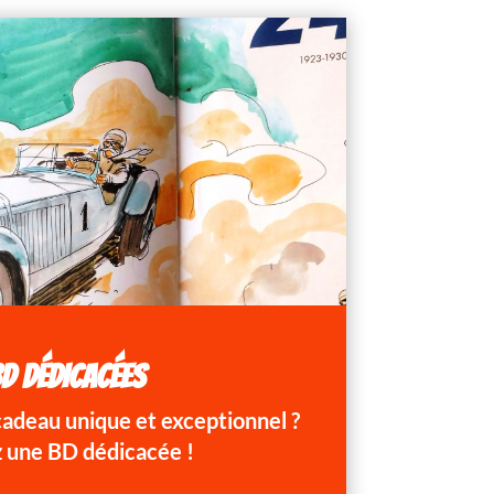
D DÉDICACÉES
 cadeau unique et exceptionnel ?
 une BD dédicacée !