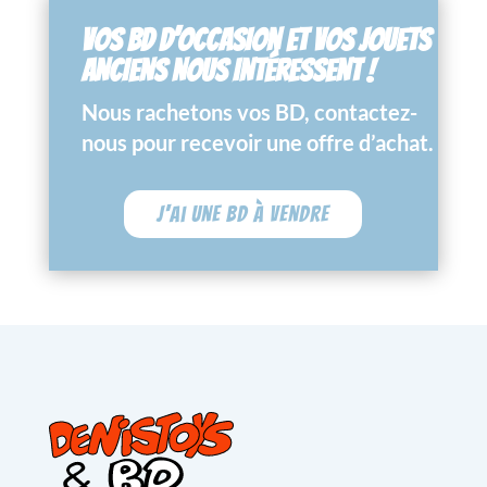
VOS BD D’OCCASION ET VOS JOUETS
ANCIENS NOUS INTÉRESSENT !
Nous rachetons vos BD, contactez-
nous pour recevoir une offre d’achat.
J'ai une BD à vendre