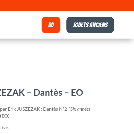
BD
Jouets anciens
ZEZAK – Dantès – EO
 par Erik JUSZEZAK : Dantès N°2
“Six années
(EO)
tive.