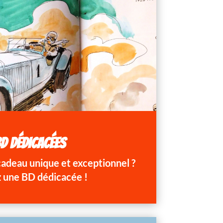
D DÉDICACÉES
 cadeau unique et exceptionnel ?
 une BD dédicacée !