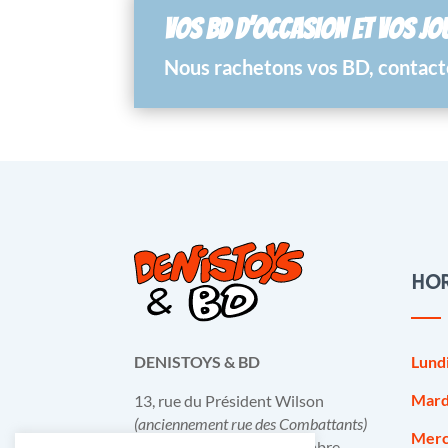
VOS BD D’OCCASION ET VOS JO
Nous rachetons vos BD, contacte
HOR
Lund
DENISTOYS & BD
Mard
13, rue du Président Wilson
(anciennement rue des Combattants)
Merc
B-6031 Monceau-sur-Sambre