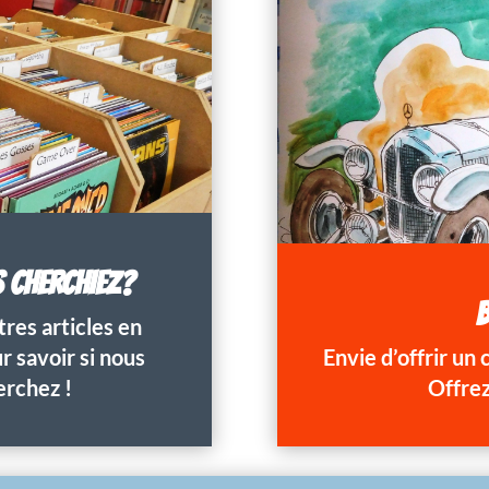
S CHERCHIEZ?
B
res articles en
 savoir si nous
Envie d’offrir un
erchez !
Offrez