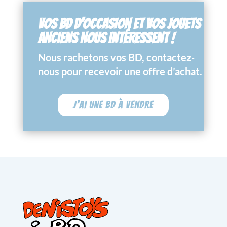
VOS BD D’OCCASION ET VOS JOUETS
ANCIENS NOUS INTÉRESSENT !
Nous rachetons vos BD, contactez-
nous pour recevoir une offre d’achat.
J'ai une BD à vendre