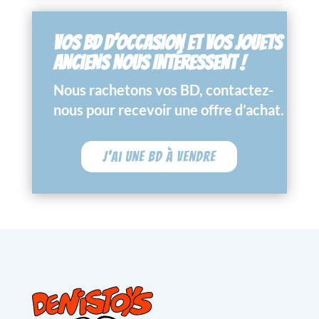
VOS BD D’OCCASION ET VOS JOUETS
ANCIENS NOUS INTÉRESSENT !
Nous rachetons vos BD, contactez-
nous pour recevoir une offre d’achat.
J'ai une BD à vendre