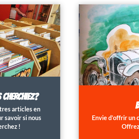
S CHERCHIEZ?
B
res articles en
 savoir si nous
Envie d’offrir un
erchez !
Offrez