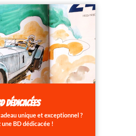
D DÉDICACÉES
 cadeau unique et exceptionnel ?
 une BD dédicacée !