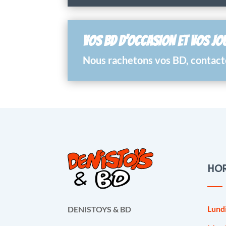
VOS BD D’OCCASION ET VOS JO
Nous rachetons vos BD, contacte
HOR
Lund
DENISTOYS & BD