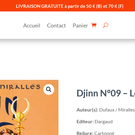
LIVRAISON GRATUITE à partir de 50 € (B) et 70 € (F)
Accueil
Contact
Panier
Djinn N°09 – L
Auteur(s):
Dufaux / Miralles
Editeur:
Dargaud
Reliure:
Cartonné