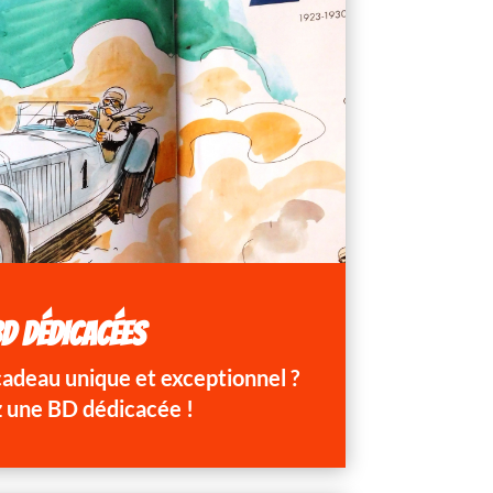
D DÉDICACÉES
 cadeau unique et exceptionnel ?
 une BD dédicacée !