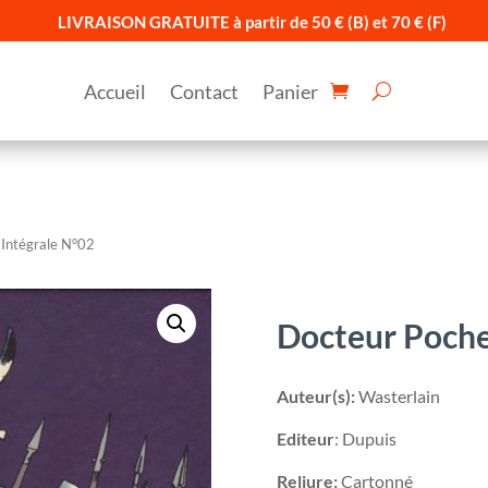
LIVRAISON GRATUITE à partir de 50 € (B) et 70 € (F)
Accueil
Contact
Panier
 Intégrale N°02
Docteur Poche
Auteur(s):
Wasterlain
Editeur
: Dupuis
Reliure:
Cartonné