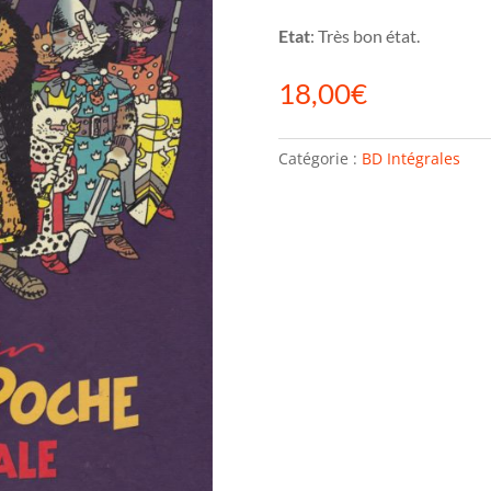
Etat
: Très bon état.
18,00
€
Catégorie :
BD Intégrales