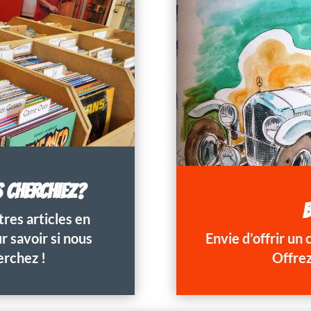
S CHERCHIEZ?
B
res articles en
 savoir si nous
Envie d’offrir un
erchez !
Offrez