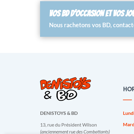
VOS BD D’OCCASION ET VOS JO
Nous rachetons vos BD, contacte
HOR
Lund
DENISTOYS & BD
Mard
13, rue du Président Wilson
(anciennement rue des Combattants)