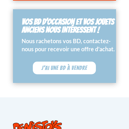
VOS BD D’OCCASION ET VOS JOUETS
ANCIENS NOUS INTÉRESSENT !
Nous rachetons vos BD, contactez-
nous pour recevoir une offre d’achat.
J'ai une BD à vendre