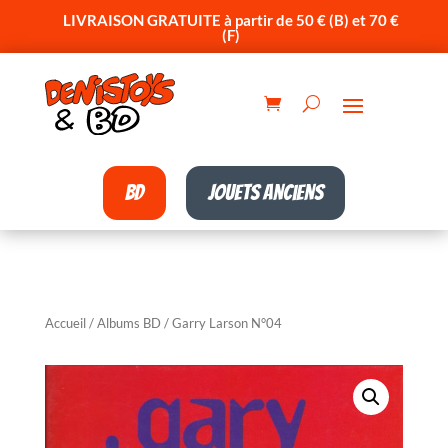
LIVRAISON GRATUITE à partir de 50 € (B) et 70 €
(F)
BD
Jouets anciens
Accueil
/
Albums BD
/ Garry Larson N°04