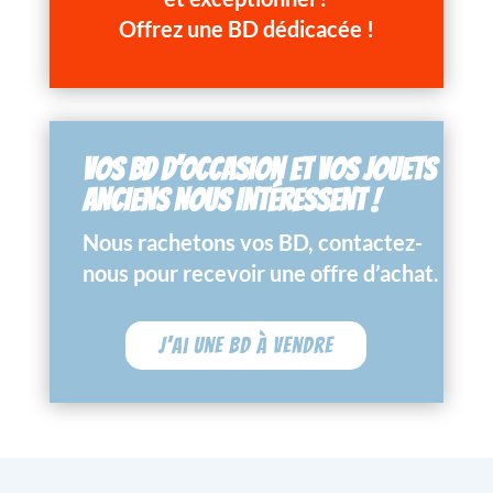
Offrez une BD dédicacée !
VOS BD D’OCCASION ET VOS JOUETS
ANCIENS NOUS INTÉRESSENT !
Nous rachetons vos BD, contactez-
nous pour recevoir une offre d’achat.
J'ai une BD à vendre