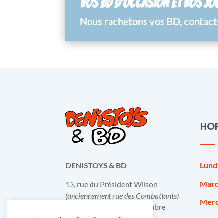
VOS BD D’OCCASION ET VOS JO
Nous rachetons vos BD, contacte
HOR
Lund
DENISTOYS & BD
Mard
13, rue du Président Wilson
(anciennement rue des Combattants)
Merc
B-6031 Monceau-sur-Sambre