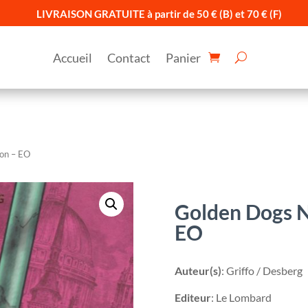
LIVRAISON GRATUITE à partir de 50 € (B) et 70 € (F)
Accueil
Contact
Panier
ron – EO
Golden Dogs N
EO
Auteur(s)
: Griffo / Desberg
Editeur
: Le Lombard