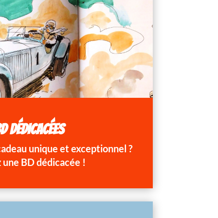
D DÉDICACÉES
 cadeau unique et exceptionnel ?
 une BD dédicacée !