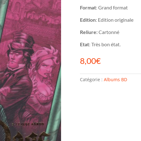
Format
: Grand format
Edition
: Edition originale
Reliure:
Cartonné
Etat
: Très bon état.
8,00
€
Catégorie :
Albums BD