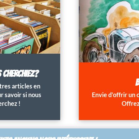
S CHERCHIEZ?
B
res articles en
 savoir si nous
Envie d’offrir un
erchez !
Offrez