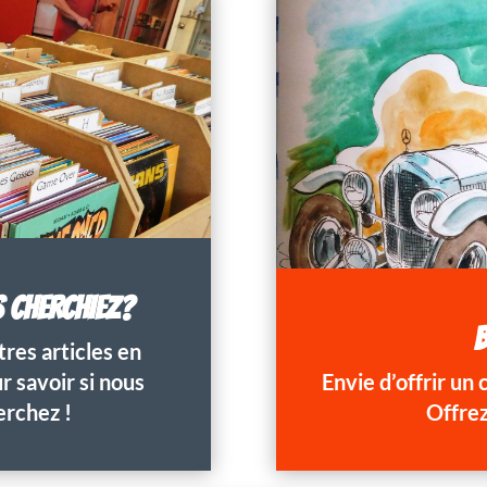
S CHERCHIEZ?
B
res articles en
 savoir si nous
Envie d’offrir un
erchez !
Offrez