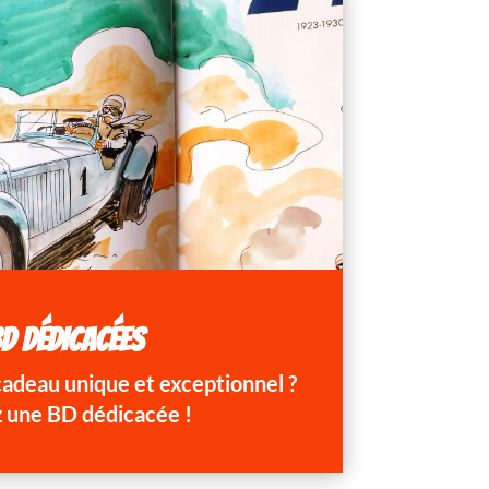
D DÉDICACÉES
 cadeau unique et exceptionnel ?
 une BD dédicacée !