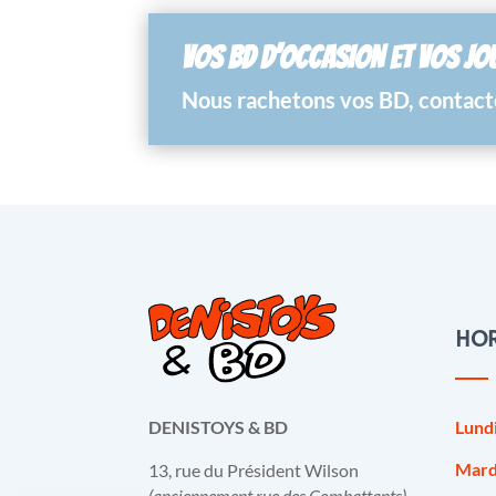
VOS BD D’OCCASION ET VOS JO
Nous rachetons vos BD, contacte
HOR
Lund
DENISTOYS & BD
Mard
13, rue du Président Wilson
(anciennement rue des Combattants)