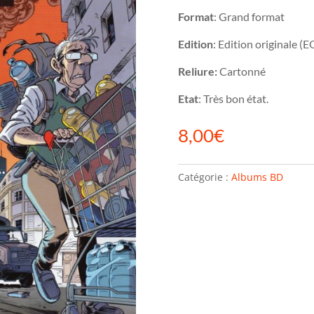
Format
: Grand format
Edition
: Edition originale (E
Reliure:
Cartonné
Etat
: Très bon état.
8,00
€
Catégorie :
Albums BD