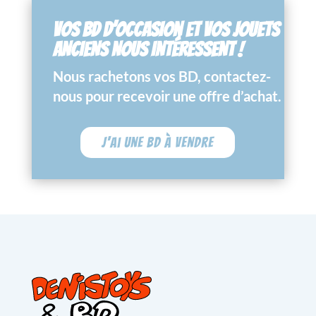
VOS BD D’OCCASION ET VOS JOUETS
ANCIENS NOUS INTÉRESSENT !
Nous rachetons vos BD, contactez-
nous pour recevoir une offre d’achat.
J'ai une BD à vendre