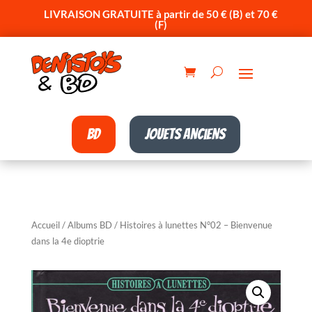
LIVRAISON GRATUITE à partir de 50 € (B) et 70 €
(F)
BD
Jouets anciens
Accueil
/
Albums BD
/ Histoires à lunettes N°02 – Bienvenue
dans la 4e dioptrie