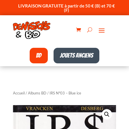
LIVRAISON GRATUITE à partir de 50 € (B) et 70 €
(F)
BD
Jouets anciens
Accueil
/
Albums BD
/ IRS N°03 – Blue ice