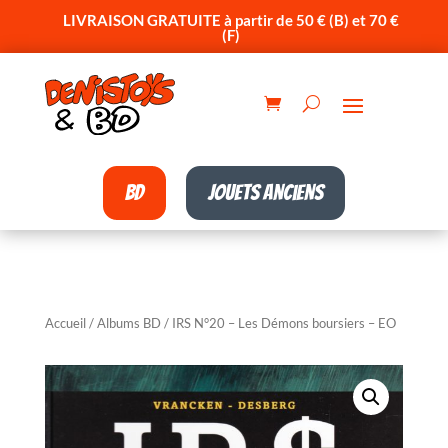
LIVRAISON GRATUITE à partir de 50 € (B) et 70 €
(F)
BD
Jouets anciens
Accueil
/
Albums BD
/ IRS N°20 – Les Démons boursiers – EO