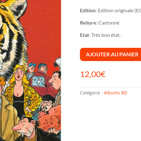
Edition
: Edition originale (E
Reliure:
Cartonné
Etat
: Très bon état.
AJOUTER AU PANIER
12,00
€
Catégorie :
Albums BD