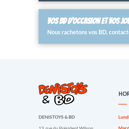
VOS BD D’OCCASION ET VOS JO
Nous rachetons vos BD, contacte
HOR
Lund
DENISTOYS & BD
Mard
13, rue du Président Wilson