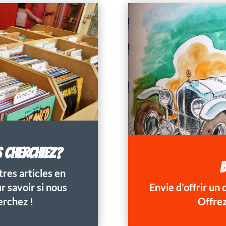
S CHERCHIEZ?
B
res articles en
 savoir si nous
Envie d’offrir un
erchez !
Offrez