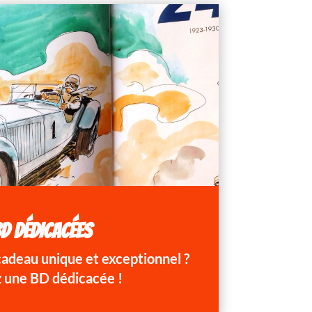
D DÉDICACÉES
 cadeau unique et exceptionnel ?
 une BD dédicacée !