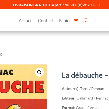
LIVRAISON GRATUITE à partir de 50 € (B) et 70 € (F)
Accueil
Contact
Panier
EO
La débauche – 
Auteur(s)
: Tardi / Pennac
Editeur
: Gallimard / Pennac
Format
: Grand format