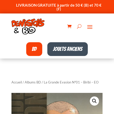
LIVRAISON GRATUITE à partir de 50 € (B) et 70 €
(F)
BD
Jouets anciens
Accueil
/
Albums BD
/ La Grande Evasion N°01 – Biribi – EO