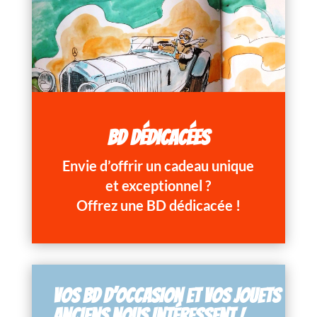
BD DÉDICACÉES
Envie d’offrir un cadeau unique
et exceptionnel ?
Offrez une BD dédicacée !
VOS BD D’OCCASION ET VOS JOUETS
ANCIENS NOUS INTÉRESSENT !