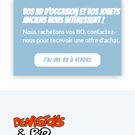
VOS BD D’OCCASION ET VOS JOUETS
ANCIENS NOUS INTÉRESSENT !
Nous rachetons vos BD, contactez-
nous pour recevoir une offre d’achat.
J'ai une BD à vendre