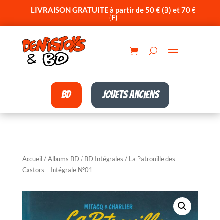
LIVRAISON GRATUITE à partir de 50 € (B) et 70 €
(F)
BD
Jouets anciens
Accueil
/
Albums BD
/
BD Intégrales
/ La Patrouille des
Castors – Intégrale N°01