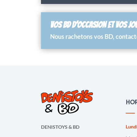
VOS BD D’OCCASION ET VOS JO
Nous rachetons vos BD, contacte
HOR
Lund
DENISTOYS & BD