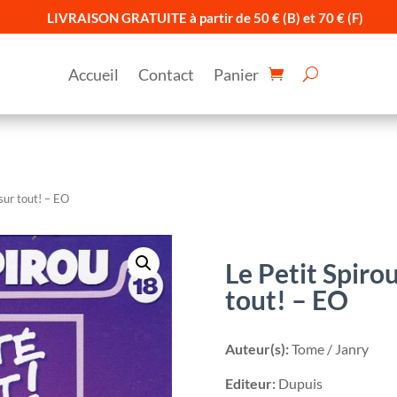
LIVRAISON GRATUITE à partir de 50 € (B) et 70 € (F)
Accueil
Contact
Panier
sur tout! – EO
Le Petit Spiro
tout! – EO
Auteur(s):
Tome / Janry
Editeur:
Dupuis