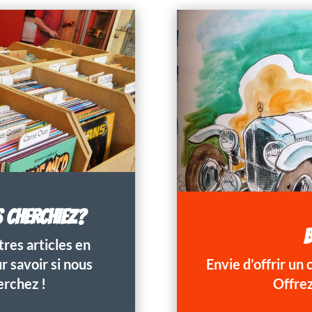
S CHERCHIEZ?
B
res articles en
 savoir si nous
Envie d’offrir un
erchez !
Offrez