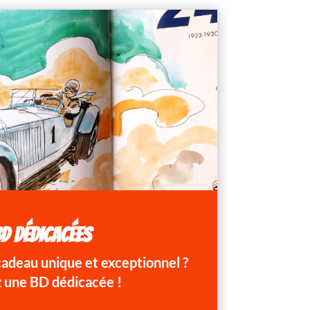
D DÉDICACÉES
 cadeau unique et exceptionnel ?
 une BD dédicacée !