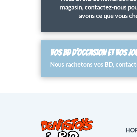
magasin, contactez-nous pour
avons ce que vous ch
VOS BD D’OCCASION ET VOS JO
Nous rachetons vos BD, contacte
HOR