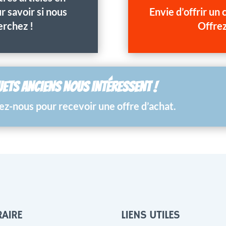
 savoir si nous
Envie d’offrir un
erchez !
Offrez
UETS ANCIENS NOUS INTÉRESSENT !
z-nous pour recevoir une offre d’achat.
AIRE
LIENS UTILES