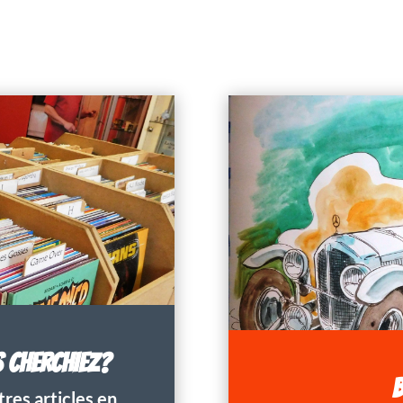
S CHERCHIEZ?
B
res articles en