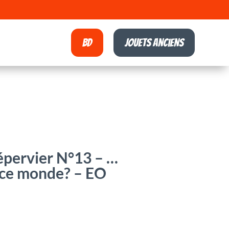
BD
Jouets anciens
’épervier N°13 – …
 ce monde? – EO