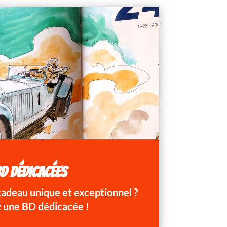
D DÉDICACÉES
 cadeau unique et exceptionnel ?
 une BD dédicacée !