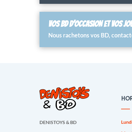
VOS BD D’OCCASION ET VOS JO
Nous rachetons vos BD, contacte
HOR
Lund
DENISTOYS & BD