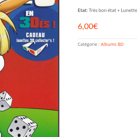
Etat
: Très bon état + Lunet
6,00
€
Catégorie :
Albums BD