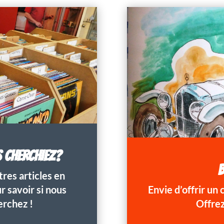
S CHERCHIEZ?
B
res articles en
 savoir si nous
Envie d’offrir un
erchez !
Offrez