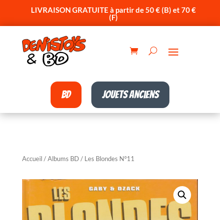
LIVRAISON GRATUITE à partir de 50 € (B) et 70 €
(F)
BD
Jouets anciens
Accueil
/
Albums BD
/ Les Blondes N°11