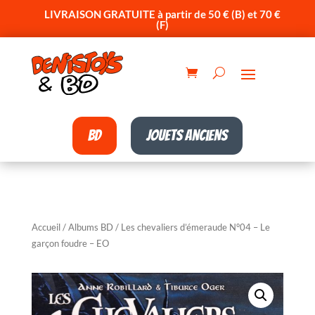
LIVRAISON GRATUITE à partir de 50 € (B) et 70 €
(F)
BD
Jouets anciens
Accueil
/
Albums BD
/ Les chevaliers d’émeraude N°04 – Le
garçon foudre – EO