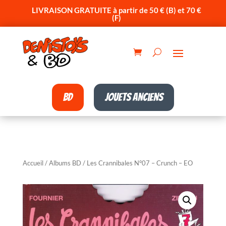
LIVRAISON GRATUITE à partir de 50 € (B) et 70 €
(F)
BD
Jouets anciens
Accueil
/
Albums BD
/ Les Crannibales N°07 – Crunch – EO