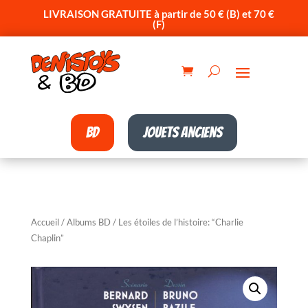
LIVRAISON GRATUITE à partir de 50 € (B) et 70 €
(F)
BD
Jouets anciens
Accueil
/
Albums BD
/ Les étoiles de l’histoire: “Charlie
Chaplin”