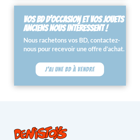
VOS BD D’OCCASION ET VOS JOUETS
ANCIENS NOUS INTÉRESSENT !
Nous rachetons vos BD, contactez-
nous pour recevoir une offre d’achat.
J'ai une BD à vendre