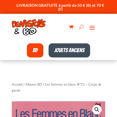
LIVRAISON GRATUITE à partir de 50 € (B) et 70 €
(F)
BD
Jouets anciens
Accueil
/
Albums BD
/ Les femmes en blanc N°21 – Corps de
garde