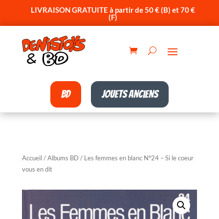
LIVRAISON GRATUITE à partir de 50 € (B) et 70 €
(F)
BD
Jouets anciens
Accueil
/
Albums BD
/ Les femmes en blanc N°24 – Si le coeur
vous en dit