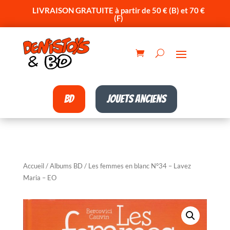
LIVRAISON GRATUITE à partir de 50 € (B) et 70 €
(F)
BD
Jouets anciens
Accueil
/
Albums BD
/ Les femmes en blanc N°34 – Lavez
Maria – EO