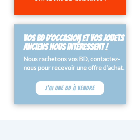
VOS BD D’OCCASION ET VOS JOUETS
ANCIENS NOUS INTÉRESSENT !
Nous rachetons vos BD, contactez-
nous pour recevoir une offre d’achat.
J'ai une BD à vendre