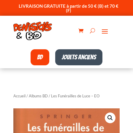
LIVRAISON GRATUITE à partir de 50 € (B) et 70 €
(F)
BD
Jouets anciens
Accueil
/
Albums BD
/ Les Funérailles de Luce – EO