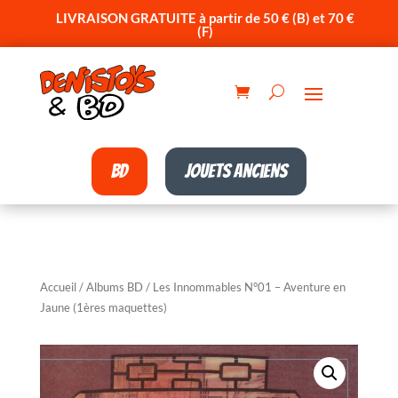
LIVRAISON GRATUITE à partir de 50 € (B) et 70 €
(F)
BD
Jouets anciens
Accueil
/
Albums BD
/ Les Innommables N°01 – Aventure en
Jaune (1ères maquettes)