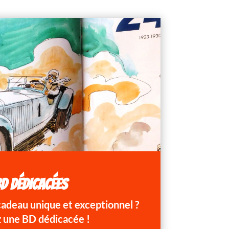
D DÉDICACÉES
 cadeau unique et exceptionnel ?
 une BD dédicacée !