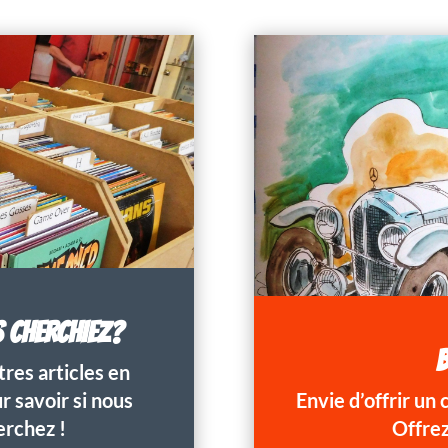
S CHERCHIEZ?
B
res articles en
 savoir si nous
Envie d’offrir un
erchez !
Offrez