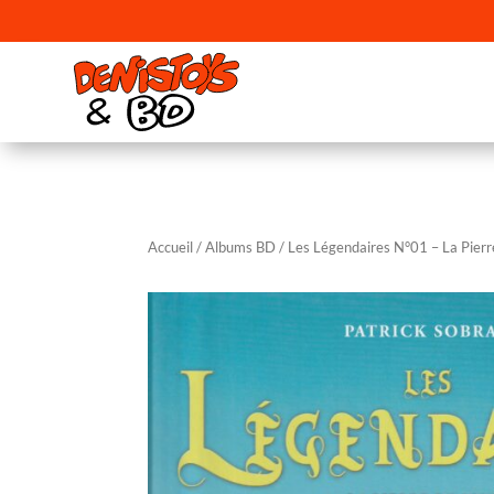
Accueil
/
Albums BD
/ Les Légendaires N°01 – La Pierr