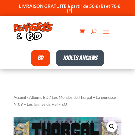
LIVRAISON GRATUITE à partir de 50 € (B) et 70 €
(F)
BD
Jouets anciens
Accueil
/
Albums BD
/ Les Mondes de Thorgal – La jeunesse
N°09 – Les larmes de Hel – EO