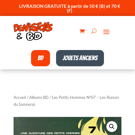
LIVRAISON GRATUITE à partir de 50 € (B) et 70 €
(F)
BD
Jouets anciens
Accueil
/
Albums BD
/ Les Petits Hommes N°07 – Les Ronces
du Samouraï