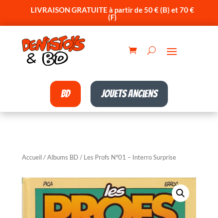
LIVRAISON GRATUITE à partir de 50 € (B) et 70 €
(F)
BD
Jouets anciens
Accueil
/
Albums BD
/ Les Profs N°01 – Interro Surprise