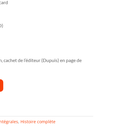
card
O)
n, cachet de l’éditeur (Dupuis) en page de
ntégrales
,
Histoire complète