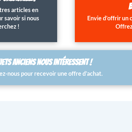
B
res articles en
 savoir si nous
Envie d’offrir un
erchez !
Offrez
UETS ANCIENS NOUS INTÉRESSENT !
z-nous pour recevoir une offre d’achat.