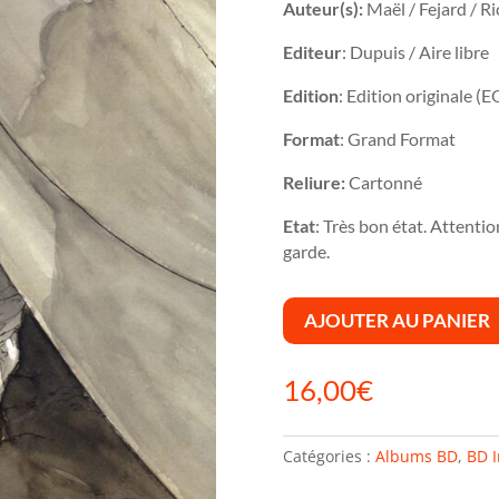
Auteur(s):
Maël / Fejard / Ri
Editeur
: Dupuis / Aire libre
Edition
: Edition originale (E
Format
: Grand Format
Reliure:
Cartonné
Etat
: Très bon état. Attentio
garde.
AJOUTER AU PANIER
16,00
€
Catégories :
Albums BD
,
BD I