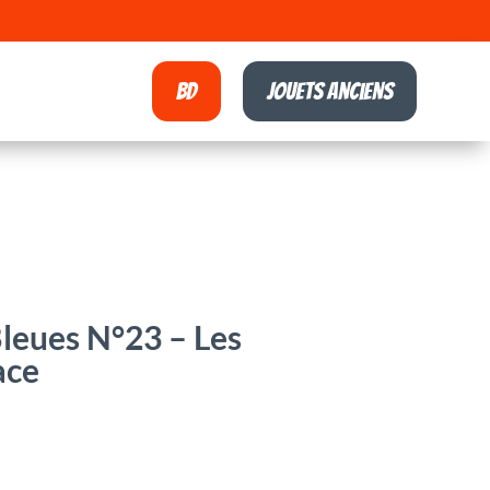
BD
Jouets anciens
leues N°23 – Les
ace