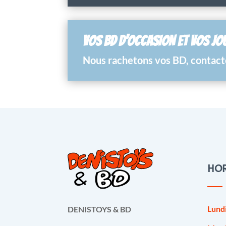
VOS BD D’OCCASION ET VOS JO
Nous rachetons vos BD, contacte
HOR
Lund
DENISTOYS & BD