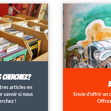
S CHERCHIEZ?
B
res articles en
 savoir si nous
Envie d’offrir un
erchez !
Offrez