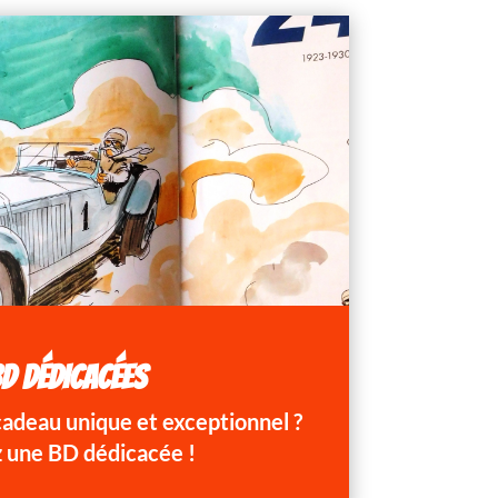
D DÉDICACÉES
 cadeau unique et exceptionnel ?
 une BD dédicacée !