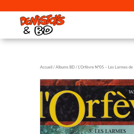
Accueil
/
Albums BD
/ L’Orfèvre N°05 – Les Larmes de 