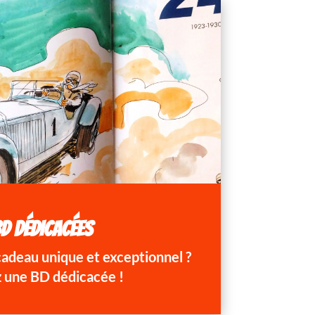
D DÉDICACÉES
 cadeau unique et exceptionnel ?
 une BD dédicacée !