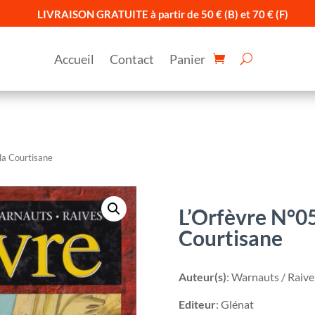
LIVRAISON GRATUITE à partir de 50 € (B) et 70 € (F)
Accueil
Contact
Panier
la Courtisane
L’Orfèvre N°05
Courtisane
Auteur(s)
: Warnauts / Raive
Editeur
: Glénat