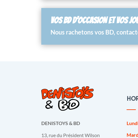
VOS BD D’OCCASION ET VOS JO
Nous rachetons vos BD, contacte
HOR
Lund
DENISTOYS & BD
Mard
13, rue du Président Wilson