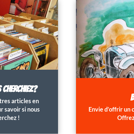
S CHERCHIEZ?
B
res articles en
 savoir si nous
Envie d’offrir un
erchez !
Offrez